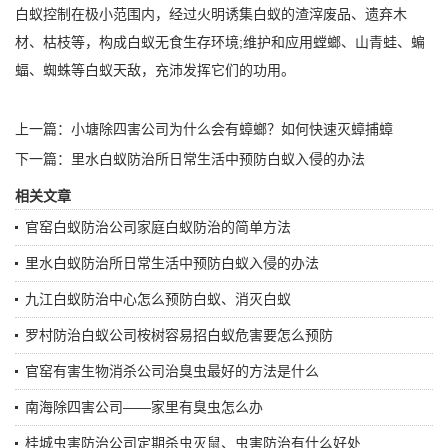
白蚁控制在极小范围内，经过火明诱集白蚁的渣滓废品、遗弃木
材、枯枝等，构成白蚁无食生存环境;维护和应用螳螂、山青蛙、蝙
蝠、蜘蛛等白蚁天敌，充沛发挥它们的功用。
上一篇：
小塘除四害公司为什么会有蟑螂？如何快速灭蟑捕蟑
下一篇：
里水白蚁防治所日常生活中预防白蚁入侵的办法
相关文章
官窑白蚁防治公司家庭白蚁防治的简单方法
里水白蚁防治所日常生活中预防白蚁入侵的办法
九江白蚁防治中心怎么预防白蚁、消灭白蚁
罗村防治白蚁公司桉树容易招白蚁危害要怎么预防
官窑有害生物消杀公司治臭虫最好的方法是什么
南海除四害公司——家里有臭虫怎么办
桂城虫害防治公司定期杀虫灭鼠、虫害防治有什么好处