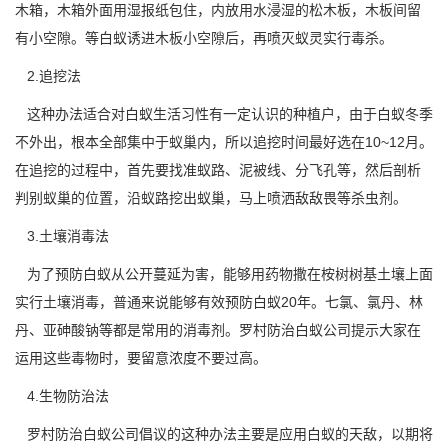
木箱，木箱外面用湿报纸包住，内放用水浸湿的松木板，木板间留
有小空隙。等白蚁诱进木板小空隙后，再喷灭蚁灵实行毒杀。
2.追挖法
这种办法适合对白蚁生活习性有一定认识的种植户，由于白蚁冬季
不外出，根本全部集中于
蚁巢内
，所以追挖时间最好选在10~12月。
在追挖的过程中，首先要找准蚁路、泥被线、分飞孔等，然后剖析
判别蚁巢的位置，沿蚁路挖出蚁巢，马上喷洒敌敌畏等杀虫剂。
3.土壤消毒法
为了预防白蚁从公开蔓延为害，能够用药物撒在桉树树基土壤上面
实行土壤消毒，普通来说能够有效预防白蚁20年。七氯、氯丹、林
丹、亚砷酸钠等都是
常用的消毒剂
。罗村防治白蚁公司提示大家在
运用这些毒物时，要留意浓度不要过高。
4.生物防治法
罗村防治白蚁公司
倡议的这种办法主要是应用白蚁的天敌，以期将