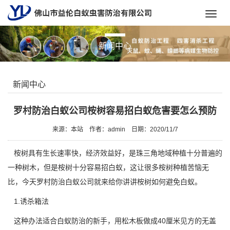
Toggl
navig
新闻中心
新闻中心
罗村防治白蚁公司桉树容易招白蚁危害要怎么预防
来源：本站
作者：admin
日期：2020/11/7
桉树具有生长速率快，经济效益好，是珠三角地域种植十分普遍的
一种树木，但是桉树十分容易招白蚁，这让很多桉树种植苦恼无
比，今天
罗村防治白蚁公司
就来给你讲讲桉树如何避免白蚁。
1.诱杀箱法
这种办法
适合白蚁防治
的新手，用松木板做成40厘米见方的无盖